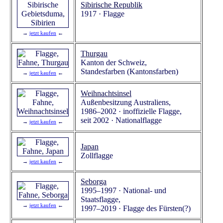
Sibirische Republik
1917 · Flagge
→
jetzt kaufen
←
Thurgau
Kanton der Schweiz,
Standesfarben (Kantonsfarben)
→
jetzt kaufen
←
Weihnachtsinsel
Außenbesitzung Australiens,
1986–2002 · inoffizielle Flagge,
seit 2002 · Nationalflagge
→
jetzt kaufen
←
Japan
Zollflagge
→
jetzt kaufen
←
Seborga
1995–1997 · National- und
Staatsflagge,
→
jetzt kaufen
←
1997–2019 · Flagge des Fürsten(?)