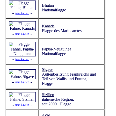
Bhutan
Nationalflagge
→
jetzt kaufen
←
Kanada
Flagge des Marineamtes
→
jetzt kaufen
←
Papua-Neuguinea
Nationalflagge
→
jetzt kaufen
←
Sigave
Außenbesitzung Frankreichs und
Teil von Wallis und Futuna,
→
jetzt kaufen
←
Flagge
Sizilien
italienische Region,
seit 2000 · Flagge
→
jetzt kaufen
←
Acre