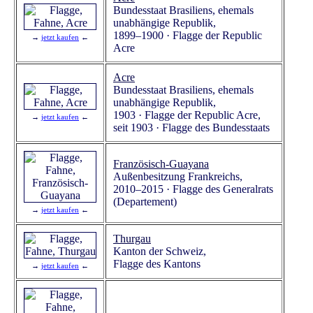
Bundesstaat Brasiliens, ehemals
unabhängige Republik,
1899–1900 · Flagge der Republic
→
jetzt kaufen
←
Acre
Acre
Bundesstaat Brasiliens, ehemals
unabhängige Republik,
1903 · Flagge der Republic Acre,
→
jetzt kaufen
←
seit 1903 · Flagge des Bundesstaats
Französisch-Guayana
Außenbesitzung Frankreichs,
2010–2015 · Flagge des Generalrats
(Departement)
→
jetzt kaufen
←
Thurgau
Kanton der Schweiz,
Flagge des Kantons
→
jetzt kaufen
←