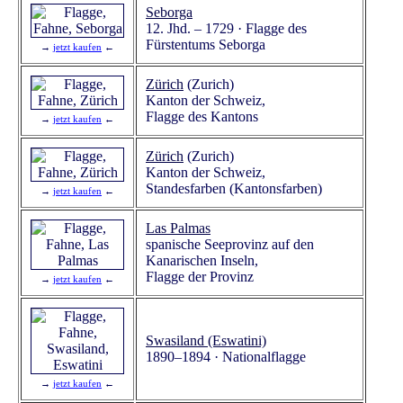
Seborga
12. Jhd. – 1729 · Flagge des
Fürstentums Seborga
→
jetzt kaufen
←
Zürich
(Zurich)
Kanton der Schweiz,
Flagge des Kantons
→
jetzt kaufen
←
Zürich
(Zurich)
Kanton der Schweiz,
Standesfarben (Kantonsfarben)
→
jetzt kaufen
←
Las Palmas
spanische Seeprovinz auf den
Kanarischen Inseln,
Flagge der Provinz
→
jetzt kaufen
←
Swasiland (Eswatini)
1890–1894 · Nationalflagge
→
jetzt kaufen
←