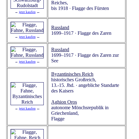
Reiches,
bis 1918 · Flagge des Fürsten
→
jetzt kaufen
←
Russland
1699–1917 · Flagge des Zaren
→
jetzt kaufen
←
Russland
1699–1917 · Flagge des Zaren zur
See
→
jetzt kaufen
←
Byzantinisches Reich
historisches Großreich,
13.-15. Jhd. · angebliche Standarte
des Kaisers
Aghion Oros
autonome Mönchsrepublik in
→
jetzt kaufen
←
Griechenland,
Flagge