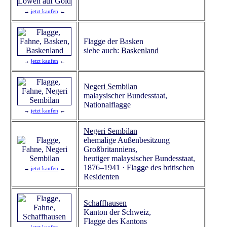
→
jetzt kaufen
←
Flagge der Basken
siehe auch:
Baskenland
→
jetzt kaufen
←
Negeri Sembilan
malaysischer Bundesstaat,
Nationalflagge
→
jetzt kaufen
←
Negeri Sembilan
ehemalige Außenbesitzung
Großbritanniens,
heutiger malaysischer Bundesstaat,
1876–1941 · Flagge des britischen
→
jetzt kaufen
←
Residenten
Schaffhausen
Kanton der Schweiz,
Flagge des Kantons
→
jetzt kaufen
←