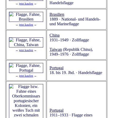
Handelsflagge
→
jetzt kaufen
←
Brasilien
1889 · National- und Handels-
und Marineflagge
→
jetzt kaufen
←
China
1931–1949 · Zollflagge
Taiwan
(Republik China),
→
jetzt kaufen
←
1949–1976 · Zollflagge
Portugal
18. bis 19. Jhd. · Handelsflagge
→
jetzt kaufen
←
Portugal
1911–1933 · Flagge eines