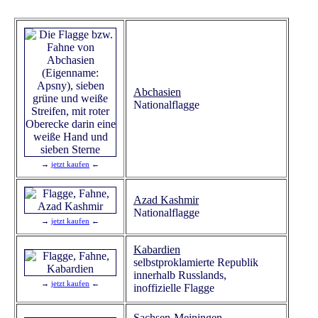
Abchasien
Nationalflagge
→
jetzt kaufen
←
Azad Kashmir
Nationalflagge
→
jetzt kaufen
←
Kabardien
selbstproklamierte Republik
innerhalb Russlands,
→
jetzt kaufen
←
inoffizielle Flagge
Sachsen-Meiningen