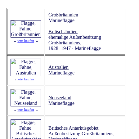
Großbritannien
Marineflagge
Britisch-Indien
ehemalige Außenbesitzung
→
jetzt kaufen
←
Großbritanniens,
1928–1947 · Marineflagge
Australien
Marineflagge
→
jetzt kaufen
←
Neuseeland
Marineflagge
→
jetzt kaufen
←
Britisches Antarktisgebiet
Außenbesitzung Großbritanniens,