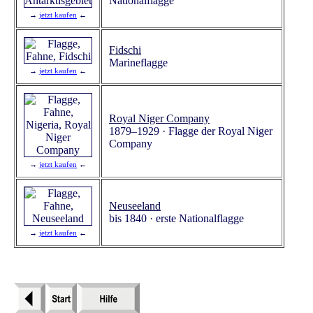
Nationalflagge
→
jetzt kaufen
←
Fidschi
Marineflagge
→
jetzt kaufen
←
Royal Niger Company
1879–1929 · Flagge der Royal Niger
Company
→
jetzt kaufen
←
Neuseeland
bis 1840 · erste Nationalflagge
→
jetzt kaufen
←